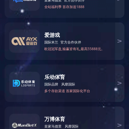
首页
公司简介
荣誉资质
企业资质
企业专利
企业荣誉
企业业绩
米兰体育-米兰(中国) 业绩
公路工程业绩
电力工程业绩
水利工程业绩
房建工程业绩
业绩展示
新闻中心
公司新闻
业内动态
米兰体育-米兰(中国)
联系方式
客户留言

首页
公司简介
荣誉资质

企业资质
企业专利
企业荣誉
企业业绩
