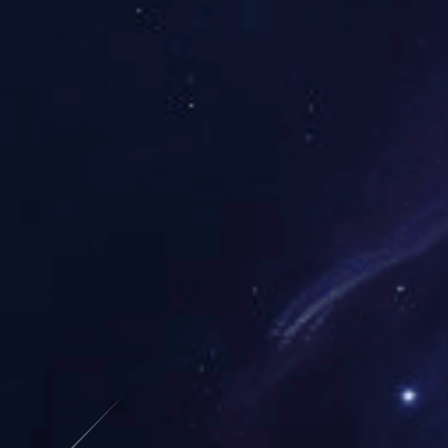
业绩展示
新闻中心

公司新闻
业内动态
米兰体育-米兰(中国)

联系方式
客户留言
米兰体育-米兰(中国) 业绩
公路工程业绩
水利工程业绩
电力工程业绩
房建工程业绩
当前位置：
首页
/
SEO详情
/
米兰体育-米兰(中国) 业绩