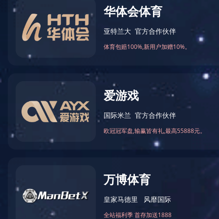
电力工程业绩
水利工程业绩
房建工程业绩
业绩展示
新闻中心

新闻中心
公司新闻
业内动态
米兰体育-米兰(中国)

米兰体育-米兰(中国)
联系方式
客户留言