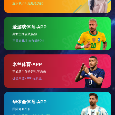
格，我们会及时联系您！
留言应用名称：
客户留言
描述：
*
留言内容：
姓名：
性别：
男
女
手机：
电话：
传真：
邮箱：