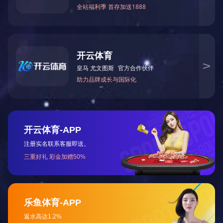
米兰体育-米兰(中国) 业绩
公路工程业绩
电力工程业绩
水利工程业绩
房建工程业绩
业绩展示
新闻中心

公司新闻
业内动态
米兰体育-米兰(中国)

联系方式
客户留言
联系方式
客户留言
当前位置：
首页
/
在线留言
在线留言
我们可以根据您的需求为您推荐合适的解决方案，请您填写以下表